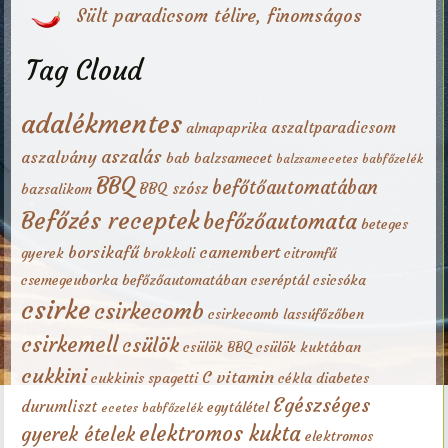
Sült paradicsom télire, finomságos
Tag Cloud
adalékmentes
aszaltparadicsom
almapaprika
aszalás
aszalvány
bab
balzsamecet
balzsamecetes babfőzelék
BBQ
befőtőautomatában
BBQ szósz
bazsalikom
Befőzés receptek
befőzőautomata
beteges
borsikafű
camembert
gyerek
brokkoli
citromfű
csemegeuborka befőzőautomatában
cseréptál
csicsóka
csirke
csirkecomb
csirkecomb lassúfőzőben
csirkemell
csülök
csülök BBQ
csülök kuktában
cukkini
C vitamin
cukkinis spagetti
cékla
diabetes
Egészséges
durumliszt
egytálétel
ecetes babfőzelék
elektromos kukta
gyerek ételek
elektromos