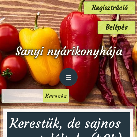
Regisztráció
Belépés
Sanyi nyárikonyhája
Kerestük, de sajnos