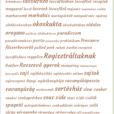
lassúfőző
lassúfőzőben
lassúfőző receptek
krémleves
levesek
levesfőző
magyarul
lecsó
majonéz
majonézes saláta
marhahús
marhacomb
marhapörkölt
mángold
méz
nyáron
okoskukta
oldalas
sütődiszkoszban
okoskuktában
oregano
paradicsom
palócos zöldbableves
pesto
Provance
paradicsomleves
probiotikum
pizzaszósz
fűszerkeverék
pulled pork
rakott karfiol
receptek
Regisztráltaknak
reggelire
lassúfőzőben
Rosszevő gyerek
Rokfort
rozmaring
rozmaringos
sajt
sajtok
sajtkészítés
sajtkészítés otthon
kacsasült
savanyúkáposzta
Sanyi nyárikonyhája
sajtreceptek
sertéshús
savanyúság
slow cooker
sertéscomb
sous vide
sonkaprésben
sous vide csülök
smoker
spagetti
szőlő
spárgakrémleves
szabadtűzön
szárnyas
sárga gévagomba
sárgarépa
sörkorcsolya
sült paradicsom