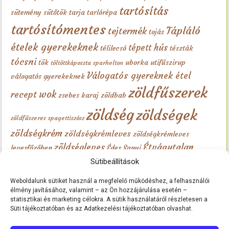
tartósítás
sütemény
sütőtök
tarja
tarlórépa
tartósítómentes
Tápláló
tejtermék
tojás
ételek gyerekeknek
tépett hús
télilecsó
tészták
tócsni
tök
uborka
utifűszirup
töltöttkáposzta sparhelton
Válogatós gyereknek étel
válogatós gyerekeknek
zöldfűszerek
wok
recept
zsebes karaj
zöldbab
zöldség
zöldségek
zöldfűszeres spagettiszósz
zöldségkrém
zöldségkrémleves
zöldségkrémleves
zöldségleves
Étvágytalan
levesfőzőben
Édes Sanyi
gyerek
érlelt sajt
Sütibeállítások
étvágytalan gyerekek
étvágytalan
gyerekeknek
újkrumpli
Weboldalunk sütiket használ a megfelelő működéshez, a felhasználói
élmény javításához, valamint – az Ön hozzájárulása esetén –
statisztikai és marketing célokra. A sütik használatáról részletesen a
Süti tájékoztatóban és az Adatkezelési tájékoztatóban olvashat.