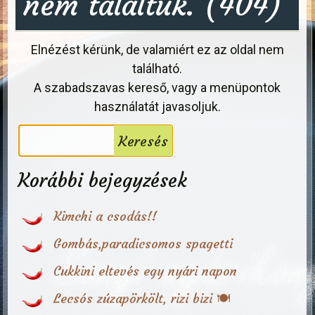
nem találtuk. (404)
Elnézést kérünk, de valamiért ez az oldal nem
található.
A szabadszavas kereső, vagy a menüpontok
használatát javasoljuk.
Korábbi bejegyzések
Kimchi a csodás!!
Gombás,paradicsomos spagetti
Cukkini eltevés egy nyári napon
Lecsós zúzapörkölt, rizi bizi 🍽