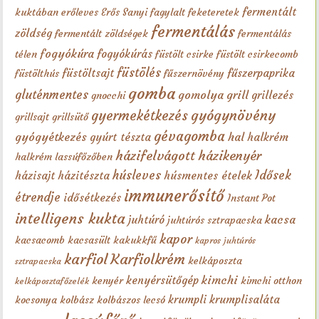
fermentált
kuktában
erőleves
Erős Sanyi
fagylalt
feketeretek
fermentálás
zöldség
fermentált zöldségek
fermentálás
fogyókúra
fogyókúrás
télen
füstölt csirke
füstölt csirkecomb
füstölés
füstöltsajt
fűszerpaprika
füstölthús
fűszernövény
gomba
gluténmentes
gomolya
grill
grillezés
gnocchi
gyógynövény
gyermekétkezés
grillsajt
grillsütő
gévagomba
gyógyétkezés
hal
gyúrt tészta
halkrém
házifelvágott
házikenyér
halkrém lassúfőzőben
húsleves
Idősek
házisajt
házitészta
húsmentes ételek
immunerősítő
étrendje
idősétkezés
Instant Pot
intelligens kukta
kacsa
juhtúró
juhtúrós sztrapacska
kapor
kacsacomb
kacsasült
kakukkfű
kapros juhtúrós
karfiol
Karfiolkrém
kelkáposzta
sztrapacska
kimchi
kenyérsütőgép
kenyér
kimchi otthon
kelkáposztafőzelék
krumpli
krumplisaláta
kocsonya
kolbász
kolbászos lecsó