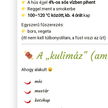
A hús éjjel
4%-os sós vízben pihent
Reggel ment a smokerbe
100–120 °C között, kb. 4 órát
kap
Egyszerű fűszerezés:
bors, vegeta
(itt nem kell túlbonyolítani, a füst viszi az ízt)
A „kulimáz” (am
Ahogy alakult
méz
mustár
ketchup