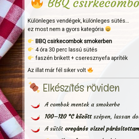
BBQ csirkecombo
Különleges vendégek, különleges sütés…
ez most nem a gyors kategória
BBQ csirkecombok smokerben
4 óra 30 perc lassú sütés
faszén brikett + cseresznyefa apríték
Az illat már fél siker volt
Elkészítés röviden
A combok mentek a smokerbe
100–120 °C között
szépen, lassan do
A sütőt
oregánós vízzel párásította