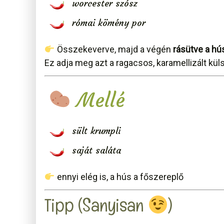
worcester szósz
római kömény por
Összekeverve, majd a végén
rásütve a hú
Ez adja meg azt a ragacsos, karamellizált kül
Mellé
sült krumpli
saját saláta
ennyi elég is, a hús a főszereplő
Tipp (Sanyisan
)