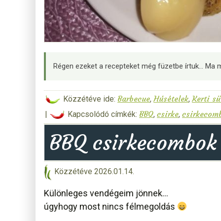
Régen ezeket a recepteket még füzetbe írtuk… Ma 
Barbecue
Húsételek
Kerti sü
Közzétéve ide:
,
,
BBQ
csirke
csirkecom
|
Kapcsolódó címkék:
,
,
BBQ csirkecombok f
Közzétéve
2026.01.14.
Különleges vendégeim jönnek…
úgyhogy most nincs félmegoldás