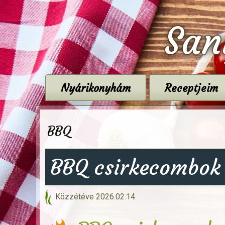
San
Nyárikonyhám
Receptjeim
BBQ
BBQ csirkecombok 
Közzétéve
2026.02.14.