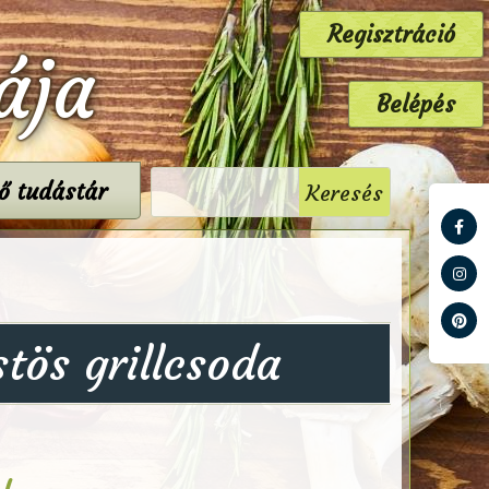
Regisztráció
ája
Belépés
tő tudástár
tös grillcsoda