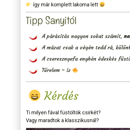
így már komplett lakoma lett
Tipp Sanyitól
A párásítás nagyon sokat számít,
ne
A mázat csak a végén tedd rá, külö
A cseresznyefa enyhén édeskés füstö
Türelem = íz
Kérdés
Ti milyen fával füstöltök csirkét?
Vagy maradtok a klasszikusnál?