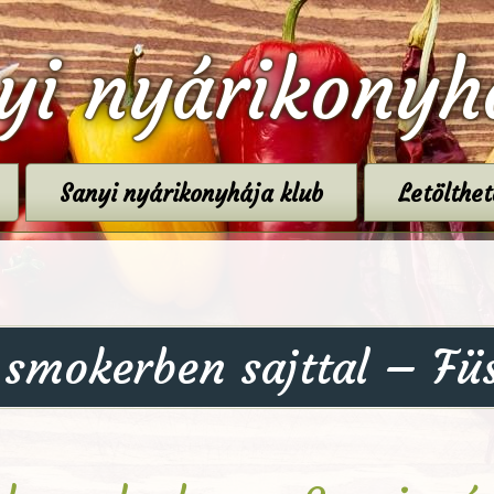
yi nyárikonyh
Sanyi nyárikonyhája klub
Letölthe
smokerben sajttal – Füs