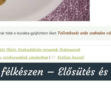
Feliratkozás után szabadon vál
már több e-bookba gyűjtöttem őket.
tés főzés
Szabadtűzön receptek
Szárnyasok
,
,
b
csirkecombok smokerben
Szóljon hozzá!
,
|
élkészen – Elősütés és g