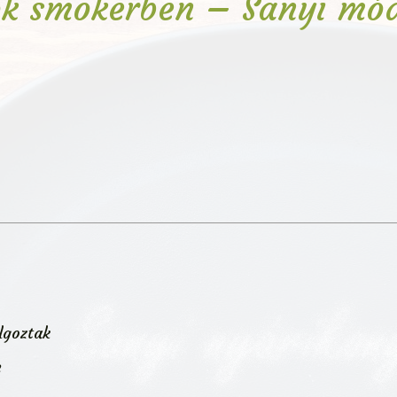
k smokerben – Sanyi mó
lgoztak
m