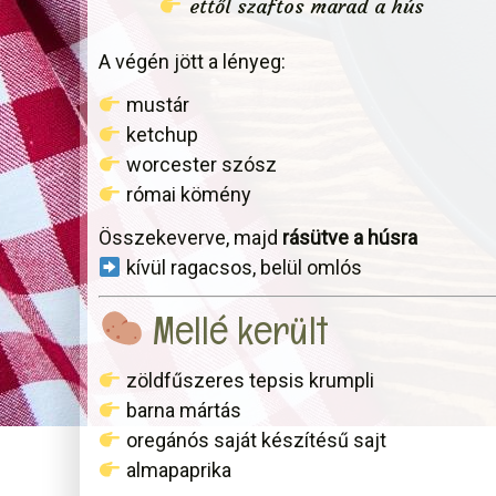
ettől szaftos marad a hús
A végén jött a lényeg:
mustár
ketchup
worcester szósz
római kömény
Összekeverve, majd
rásütve a húsra
kívül ragacsos, belül omlós
Mellé került
zöldfűszeres tepsis krumpli
barna mártás
oregánós saját készítésű sajt
almapaprika