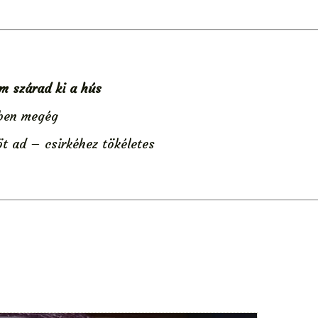
m szárad ki a hús
nben megég
t ad – csirkéhez tökéletes