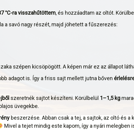
37 °C-ra visszahűtöttem
, és hozzáadtam az oltót. Körülbe
la a savó nagy részét, majd jöhetett a fűszerezés:
zaka szépen kicsöpögött. A képen már ez az állapot láth
 adagot is. Így a friss sajt mellett jutna bőven
érlelésr
ejből
szeretnék sajtot készíteni. Körülbelül
1–1,5 kg
marad
olajos üvegekbe.
rény
beszerzése. Abban csak a tej, a sajtok, az oltó és a
Mivel a tejet mindig este kapom, így a nyári melegben i