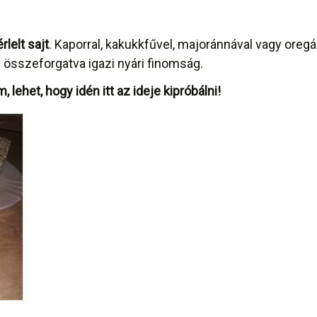
lelt sajt
. Kaporral, kakukkfűvel, majoránnával vagy oreg
 összeforgatva igazi nyári finomság.
lehet, hogy idén itt az ideje kipróbálni!