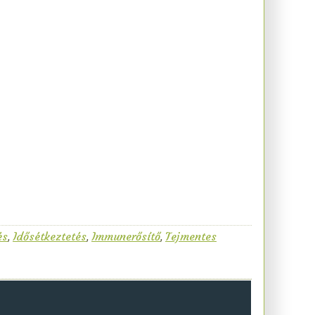
és
Idősétkeztetés
Immunerősítő
Tejmentes
,
,
,