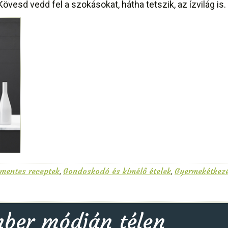
 Kövesd vedd fel a szokásokat, hátha tetszik, az ízvilág is.
mentes receptek
Gondoskodó és kímélő ételek
Gyermekétkez
,
,
ber módján télen