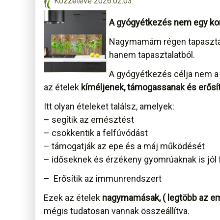
Közzétéve
2026.02.03.
A gyógyétkezés nem egy konk
Nagymamám régen tapasztala
hanem tapasztalatból.
A gyógyétkezés célja nem a 
az ételek
kíméljenek, támogassanak és erősí
Itt olyan ételeket találsz, amelyek:
– segítik az emésztést
– csökkentik a felfúvódást
– támogatják az epe és a máj működését
– időseknek és érzékeny gyomrúaknak is jól
– Erősítik az immunrendszert
Ezek az ételek
nagymamásak, ( legtöbb az em
mégis tudatosan vannak összeállítva.