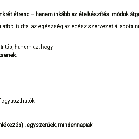
rét étrend – hanem inkább az ételkészítési módok átgo
tból tudta: az egészség az egész szervezet állapota
n
tiltás, hanem az, hogy
tsenek
.
 fogyaszthatók
lékezés) , egyszerűek
,
mindennapiak