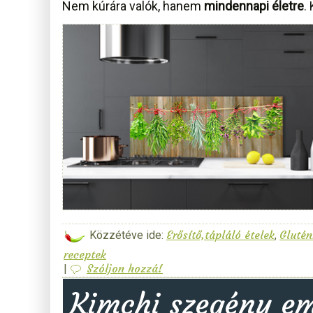
Nem kúrára valók, hanem
mindennapi életre
.
Erősítő,tápláló ételek
Glutén
Közzétéve ide:
,
receptek
Szóljon hozzá!
|
Kimchi szegény em