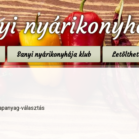
yi nyárikonyh
Sanyi nyárikonyhája klub
Letölthe
apanyag-választás