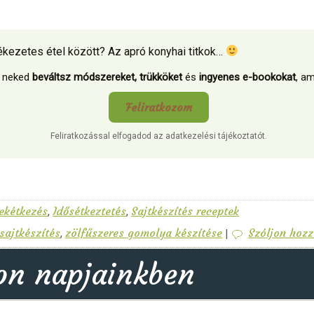
ékezetes étel között? Az apró konyhai titkok…
k neked
beváltsz módszereket, trükköket
és
ingyenes e-bookokat
, a
Feliratkozom
Feliratkozással elfogadod az adatkezelési tájékoztatót.
ekétkezés
Idősétkeztetés
Sajtkészítés receptek
,
,
sajtkészítés
zölfűszeres gomolya készítése
Szóljon hozz
,
|
on napjainkben