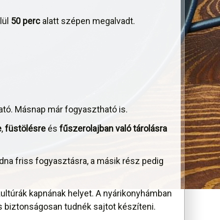
lül
50 perc
alatt szépen megalvadt.
ató. Másnap már fogyasztható is.
e
,
füstölésre
és
fűszerolajban való tárolásra
na friss fogyasztásra, a másik rész pedig
 kultúrák kapnának helyet. A nyárikonyhámban
s biztonságosan tudnék sajtot készíteni.