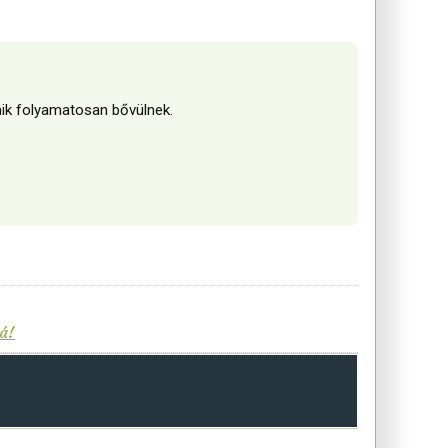
mik folyamatosan bővülnek.
á!