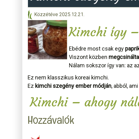
Közzétéve
2025.12.21.
Kimchi így –
Ebédre most csak egy
papri
Viszont közben
megcsinálta
Nálam sokszor így van: az a
Ez nem klasszikus koreai kimchi.
Ez
kimchi szegény ember módján
, abból, ami
Kimchi – ahogy nál
Hozzávalók