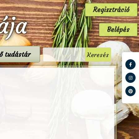
Regisztráció
ája
Belépés
tő tudástár