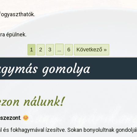
 fogyaszthatók.
a épülnek.
…
1
2
3
6
Következő »
hagymás gomolya
ezon nálunk!
tszezont
.
l és fokhagymával ízesítve. Sokan bonyolultnak gondolják 