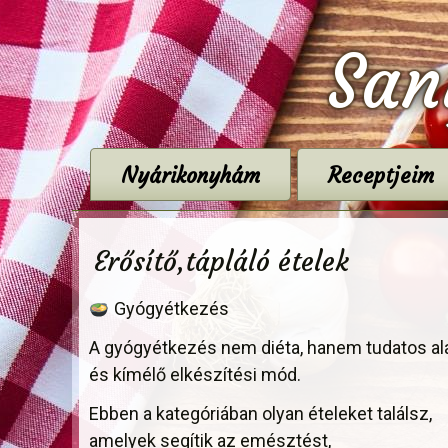
San
Nyárikonyhám
Receptjeim
Erősítő,tápláló ételek
Gyógyétkezés
A gyógyétkezés nem diéta, hanem tudatos al
és kímélő elkészítési mód.
Ebben a kategóriában olyan ételeket találsz,
amelyek segítik az emésztést,