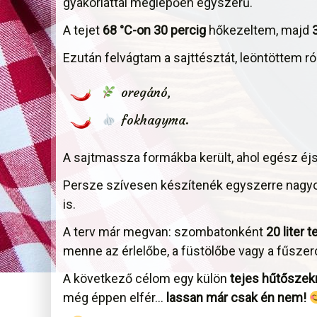
gyakorlattal meglepően egyszerű.
A tejet
68 °C-on 30 percig
hőkezeltem, majd
Ezután felvágtam a sajttésztát, leöntöttem ró
oregánó,
fokhagyma.
A sajtmassza formákba került, ahol egész éjs
Persze szívesen készítenék egyszerre nagyobb
is.
A terv már megvan: szombatonként
20 liter t
menne az érlelőbe, a füstölőbe vagy a fűszer
A következő célom egy külön
tejes hűtőszek
még éppen elfér…
lassan már csak én nem!