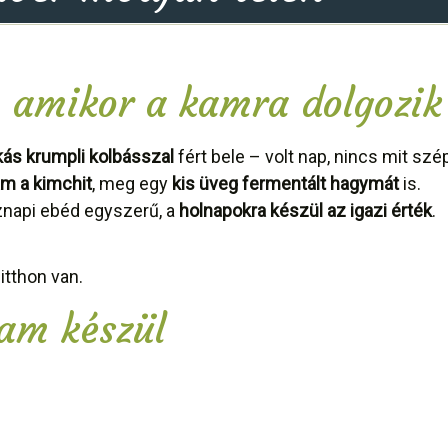
 amikor a kamra dolgozik
kás krumpli kolbásszal
fért bele – volt nap, nincs mit szép
m a kimchit
, meg egy
kis üveg fermentált hagymát
is.
znapi ebéd egyszerű, a
holnapokra készül az igazi érték
.
 itthon van.
am készül