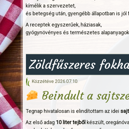
kímélik a szervezetet,
és betegség után, gyengébb állapotban is jól
A receptek egyszerűek, háziasak,
gyógynövényes és természetes alapanyagokr
Zöldfűszeres fok
Közzétéve
2026.07.10.
Beindult a sajtsz
Tegnap hivatalosan is elindítottam az idei
saj
Az első adag
10 liter tejből
készült, oregánóva