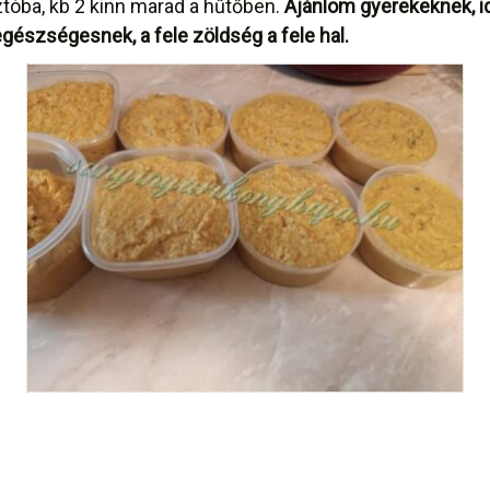
tóba, kb 2 kinn marad a hűtőben.
Ajánlom gyerekeknek, id
gészségesnek, a fele zöldség a fele hal.