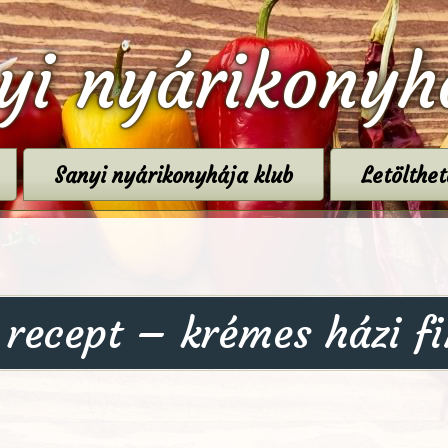
yi nyárikonyh
Sanyi nyárikonyhája klub
Letölthe
 recept – krémes házi 