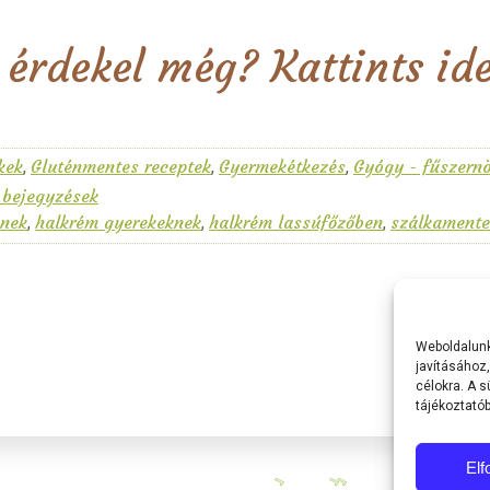
 érdekel még? Kattints ide
kek
Gluténmentes receptek
Gyermekétkezés
Gyógy - fűszern
,
,
,
 bejegyzések
knek
halkrém gyerekeknek
halkrém lassúfőzőben
szálkamente
,
,
,
Weboldalunk
javításához
célokra. A s
tájékoztató
El