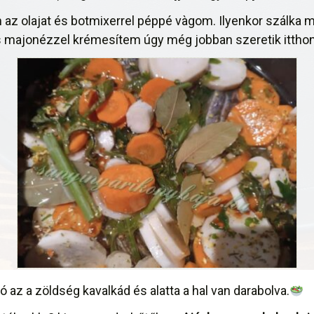
 az olajat és botmixerrel péppé vàgom. Ilyenkor szálka
s majonézzel krémesítem úgy még jobban szeretik itthon
tó az a zöldség kavalkád és alatta a hal van darabolva.