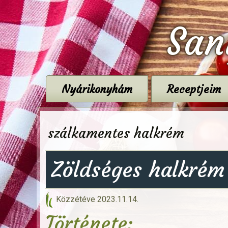
San
Nyárikonyhám
Receptjeim
szálkamentes halkrém
Zöldséges halkrém
Közzétéve
2023.11.14.
Története: