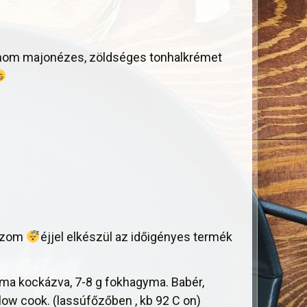
 finom majonézes, zöldséges tonhalkrémet
lszom
éjjel elkészül az időigényes termék
yma kockázva, 7-8 g fokhagyma. Babér,
 slow cook. (lassúfőzőben , kb 92 C on)