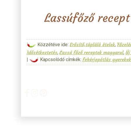
Lassúfőző recept
Erősítő,tápláló ételek
Főzelé
Közzétéve ide:
,
Idősétkeztetés
Lassú főző receptek magyarul
Új
,
,
fehérjepótlás gyereke
|
Kapcsolódó címkék: