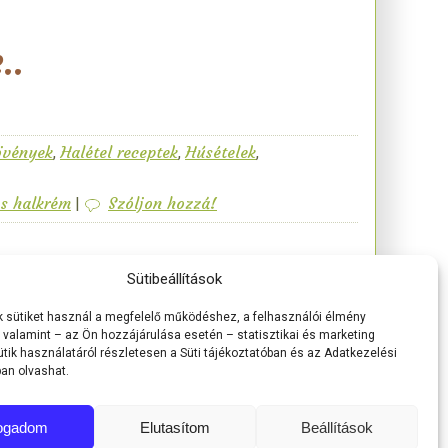
..
övények
Halétel receptek
Húsételek
,
,
,
s halkrém
Szóljon hozzá!
|
Sütibeállítások
 sütiket használ a megfelelő működéshez, a felhasználói élmény
, valamint – az Ön hozzájárulása esetén – statisztikai és marketing
ütik használatáról részletesen a Süti tájékoztatóban és az Adatkezelési
ban olvashat.
fogadom
Elutasítom
Beállítások