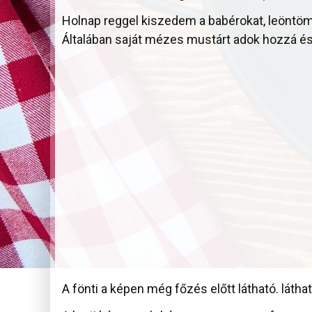
Holnap reggel kiszedem a babérokat, leöntöm
Általában saját mézes mustárt adok hozzá é
A fönti a képen még főzés előtt látható. látha