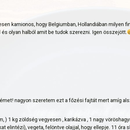
énetesen kamionos, hogy Belgiumban, Hollandiában milyen
és olyan halból amit be tudok szerezni. Igen összejött.
rémet! nagyon szeretem ezt a főzési fajtát mert amíg a
, ) 1 kg zöldség vegyesen , karikázva , 1 nagy vöröshag
at elintézi), vegeta, felöntve olajjal, hogy ellepje. 11 óra