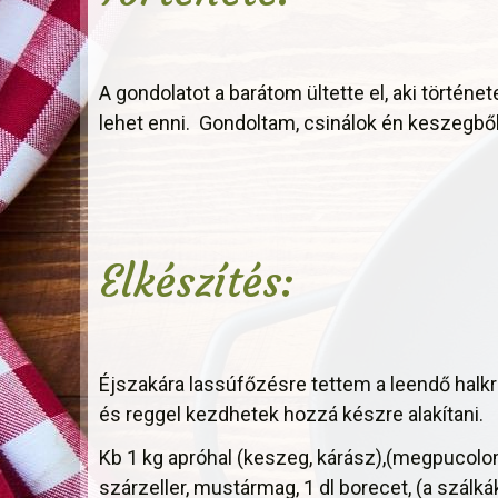
A gondolatot a barátom ültette el, aki tört
lehet enni. Gondoltam, csinálok én keszegből 
Elkészítés:
Éjszakára lassúfőzésre tettem a leendő halk
és reggel kezdhetek hozzá készre alakítani.
Kb 1 kg apróhal (keszeg, kárász),(megpucolom
szárzeller, mustármag, 1 dl borecet, (a szálkák