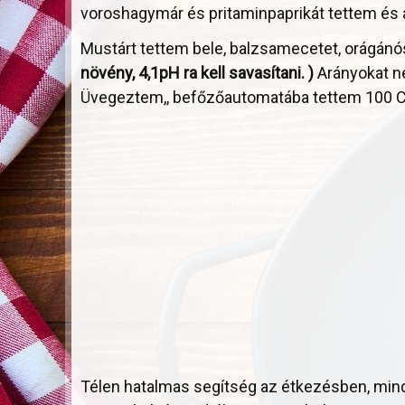
voroshagymár és pritaminpaprikát tettem és a
Mustárt tettem bele, balzsamecetet, orágánó
növény, 4,1pH ra kell savasítani. )
Arányokat n
Üvegeztem,, befőzőautomatába tettem 100 C/
Télen hatalmas segítség az étkezésben, mind