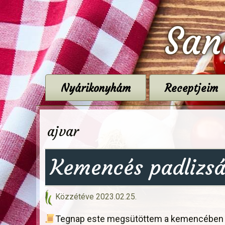
San
Nyárikonyhám
Receptjeim
ajvar
Kemencés padlizsá
Közzétéve
2023.02.25.
Tegnap este megsütöttem a kemencében a p