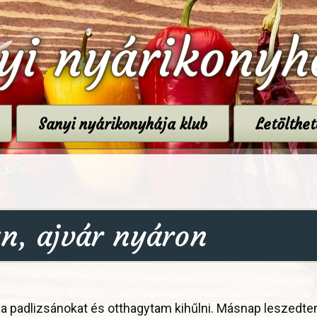
yi nyárikonyh
Sanyi nyárikonyhája klub
Letölthe
n, ajvár nyáron
adlizsánokat és otthagytam kihűlni. Másnap leszedtem 