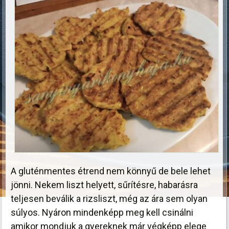
A gluténmentes étrend nem könnyű de bele lehet
jönni. Nekem liszt helyett, sűrítésre, habarásra
teljesen beválik a rizsliszt, még az ára sem olyan
súlyos. Nyáron mindenképp meg kell csinálni
amikor mondjuk a gyereknek már végképp elege