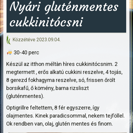
Nyári gluténmentes
cukkinitócsni
Közzétéve
2023.09.04.
30-40 perc
Készül az itthon méltàn hìres cukkinitócsnim. 2
megtermett , erős alkatú cukkini reszelve, 4 tojás,
8 gerezd fokhagyma reszelve, só, frissen őrölt
borsikafű, ő kömény, barna rizsliszt
(gluténmentes).
Optigrillre feltettem, 8 fér egyszerre, így
olajmentes. Kinek paradicsommal, nekem tejföllel.
Ok rendben van, olaj, glutén mentes és finom.