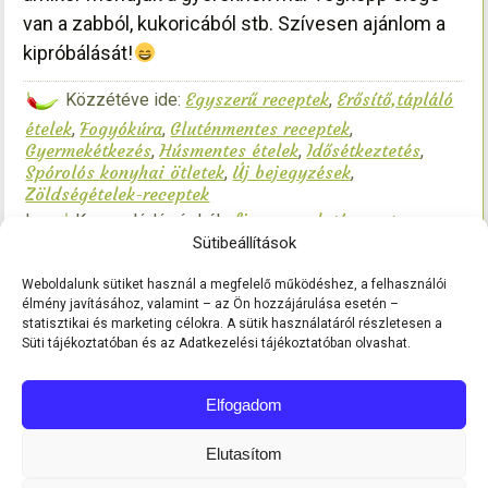
van a zabból, kukoricából stb. Szívesen ajánlom a
kipróbálását!
Egyszerű receptek
Erősítő,tápláló
Közzétéve ide:
,
ételek
Fogyókúra
Gluténmentes receptek
,
,
,
Gyermekétkezés
Húsmentes ételek
Idősétkeztetés
,
,
,
Spórolós konyhai ötletek
Új bejegyzések
,
,
Zöldségételek-receptek
finoman gluténmentesen
|
Kapcsolódó címkék:
,
Sütibeállítások
gluténmentes cukkinitócsni
gluténmentes étrend
,
,
gluténmentesen gyerekeknek
Szóljon hozzá!
|
Weboldalunk sütiket használ a megfelelő működéshez, a felhasználói
élmény javításához, valamint – az Ön hozzájárulása esetén –
statisztikai és marketing célokra. A sütik használatáról részletesen a
Süti tájékoztatóban és az Adatkezelési tájékoztatóban olvashat.
Elfogadom
Elutasítom