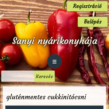
Regisztráció
Belépés
Sanyi nyárikonyhája
gluténmentes cukkinitócsni