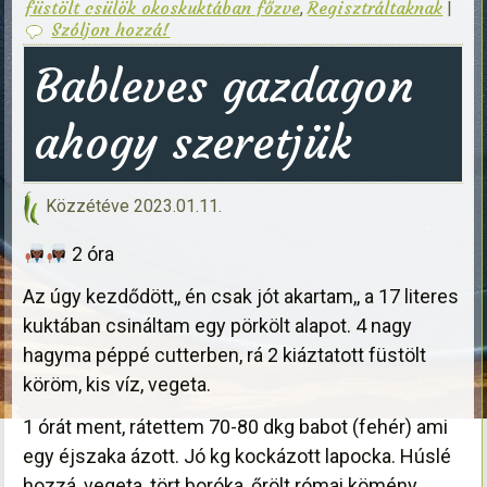
füstölt csülök okoskuktában főzve
Regisztráltaknak
,
|
Szóljon hozzá!
Bableves gazdagon
ahogy szeretjük
Közzétéve
2023.01.11.
2 óra
Az úgy kezdődött,, én csak jót akartam,, a 17 literes
kuktában csináltam egy pörkölt alapot. 4 nagy
hagyma péppé cutterben, rá 2 kiáztatott füstölt
köröm, kis víz, vegeta.
1 órát ment, rátettem 70-80 dkg babot (fehér) ami
egy éjszaka ázott. Jó kg kockázott lapocka. Húslé
hozzá, vegeta, tört boróka, őrölt római kömény.