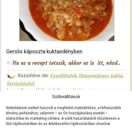
Gerslis káposzta kuktaedényben
Ha ez a recept tetszik, akkor ez is itt, nézd..
Egytálételek
Hagyományos kukta
Közzétéve ide:
,
,
Sertéshúsból
gersliskáposzta
|
Kapcsolódó címkék:
,
Sütibeállítások
húsoskáposzta gyorsan
húsoskáposzta kuktában
,
|
Szóljon hozzá!
Weboldalunk sütiket használ a megfelelő működéshez, a felhasználói
élmény javításához, valamint – az Ön hozzájárulása esetén –
statisztikai és marketing célokra. A sütik használatáról részletesen a
Süti tájékoztatóban és az Adatkezelési tájékoztatóban olvashat.