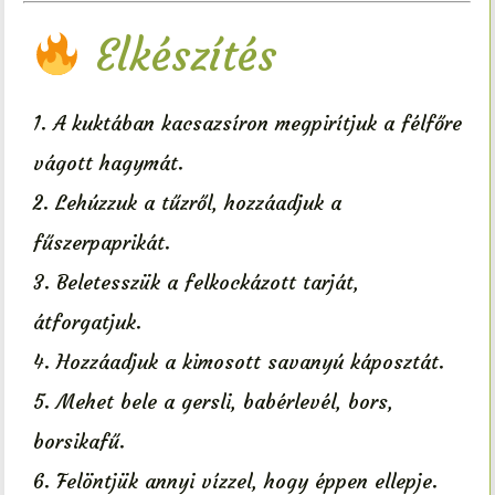
Elkészítés
A kuktában kacsazsíron megpirítjuk a félfőre
vágott hagymát.
Lehúzzuk a tűzről, hozzáadjuk a
fűszerpaprikát.
Beletesszük a felkockázott tarját,
átforgatjuk.
Hozzáadjuk a kimosott savanyú káposztát.
Mehet bele a gersli, babérlevél, bors,
borsikafű.
Felöntjük annyi vízzel, hogy éppen ellepje.