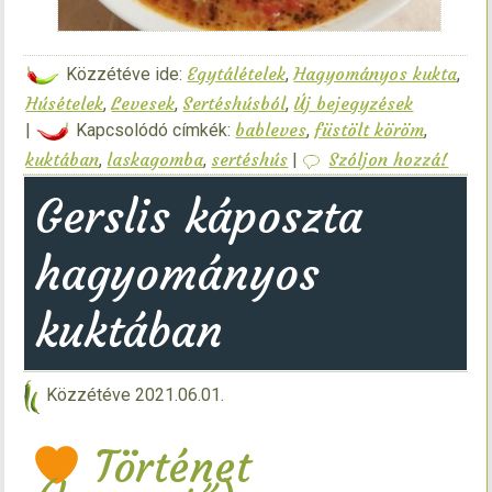
Egytálételek
Hagyományos kukta
Közzétéve ide:
,
,
Húsételek
Levesek
Sertéshúsból
Új bejegyzések
,
,
,
bableves
füstölt köröm
|
Kapcsolódó címkék:
,
,
kuktában
laskagomba
sertéshús
Szóljon hozzá!
,
,
|
Gerslis káposzta
hagyományos
kuktában
Közzétéve
2021.06.01.
Történet