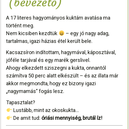
(bevezető)
A 17 literes hagyományos kuktám avatása ma
történt meg.
Nem kicsiben kezdtük
– egy jó nagy adag,
tartalmas, igazi házias étel került bele.
Kacsazsíron indítottam, hagymával, káposztával,
jóféle tarjával és egy marék gerslivel.
Ahogy elkezdett sziszegni a kukta, onnantól
számítva 50 perc alatt elkészült – és az illata már
akkor megmondta, hogy ez bizony igazi
„nagymamás” fogás lesz.
Tapasztalat?
Lustább, mint az okoskukta…
De amit tud:
óriási mennyiség, brutál íz!