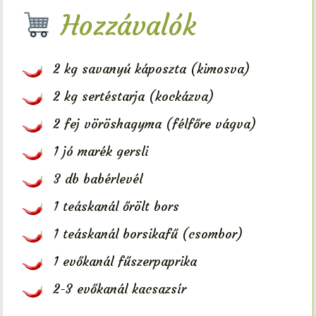
Hozzávalók
2 kg savanyú káposzta (kimosva)
2 kg sertéstarja (kockázva)
2 fej vöröshagyma (félfőre vágva)
1 jó marék gersli
3 db babérlevél
1 teáskanál őrölt bors
1 teáskanál borsikafű (csombor)
1 evőkanál fűszerpaprika
2-3 evőkanál kacsazsír