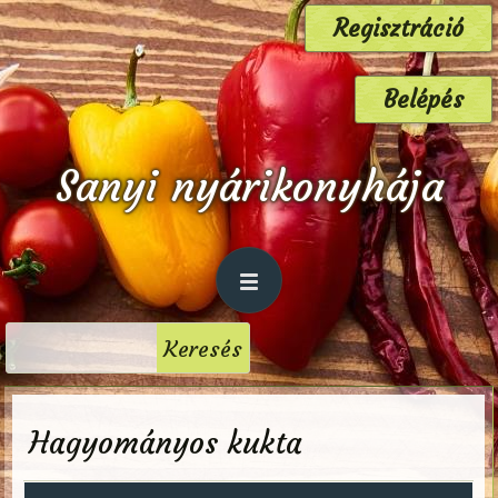
Regisztráció
Belépés
Sanyi nyárikonyhája
Hagyományos kukta