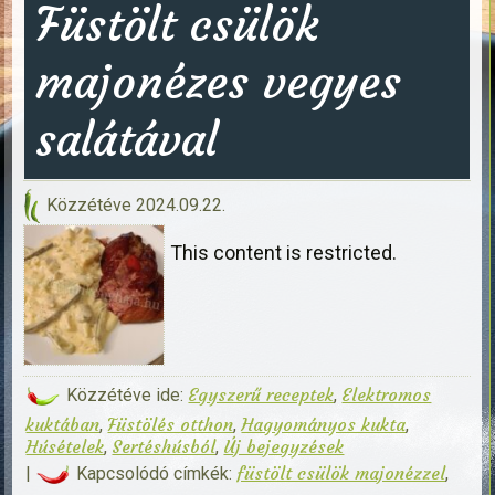
Füstölt csülök
majonézes vegyes
salátával
Közzétéve
2024.09.22.
This content is restricted.
Egyszerű receptek
Elektromos
Közzétéve ide:
,
kuktában
Füstölés otthon
Hagyományos kukta
,
,
,
Húsételek
Sertéshúsból
Új bejegyzések
,
,
füstölt csülök majonézzel
|
Kapcsolódó címkék:
,