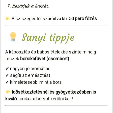
Lezárjuk a kuktát.
A sziszegéstől számítva kb.
50 perc főzés
.
Sanyi tippje
A káposztás és babos ételekbe szinte mindig
teszek
borsikafüvet (csombort)
.
✔ nagyon jó aromát ad
✔ segíti az emésztést
✔ kíméletesebb, mint a bors
Idősétkeztetésnél és gyógyétkezésben is
kiváló
, amikor a borsot kerülni kell!