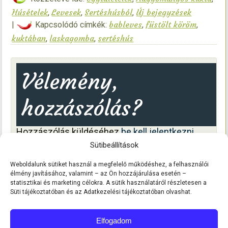
Húsételek
Levesek
Sertéshúsból
Új bejegyzések
,
,
,
bableves
füstölt köröm
|
Kapcsolódó címkék:
,
,
kuktában
laskagomba
sertéshús
,
,
Vélemény,
hozzászólás?
Hozzászólás küldéséhez
be kell jelentkezni
.
Könnyű reggelim, minden saját készítés!
«
Sütibeállítások
Feketeretek eltevése házilag
»
Weboldalunk sütiket használ a megfelelő működéshez, a felhasználói
élmény javításához, valamint – az Ön hozzájárulása esetén –
statisztikai és marketing célokra. A sütik használatáról részletesen a
Süti tájékoztatóban és az Adatkezelési tájékoztatóban olvashat.
Elfogadom