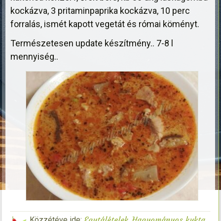
kockázva, 3 pritaminpaprika kockázva, 10 perc
forralás, ismét kapott
vegetát és római köményt.
Természetesen update készítmény.. 7-8 l
mennyiség..
Egytálételek
Hagyományos kukta
Közzétéve ide:
,
,