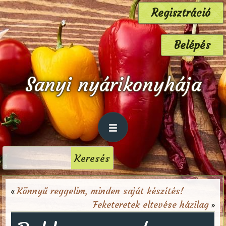
Regisztráció
Belépés
Sanyi nyárikonyhája
Könnyű reggelim, minden saját készítés!
«
Feketeretek eltevése házilag
»