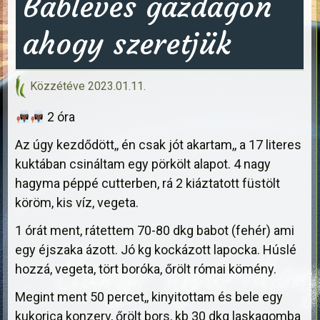
Bableves gazdagon
ahogy szeretjük
Közzétéve
2023.01.11.
2 óra
Az úgy kezdődött,, én csak jót akartam,, a 17 literes
kuktában csináltam egy pörkölt alapot. 4 nagy
hagyma péppé cutterben, rá 2 kiáztatott füstölt
köröm, kis víz, vegeta.
1 órát ment, rátettem 70-80 dkg babot (fehér) ami
egy éjszaka ázott. Jó kg kockázott lapocka. Húslé
hozzá, vegeta, tört boróka, őrölt római kömény.
Megint ment 50 percet,, kinyitottam és bele egy
kukorica konzerv, őrölt bors, kb 30 dkg laskagomba