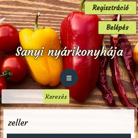
Regisztráció
Belépés
Sanyi nyárikonyhája
zeller