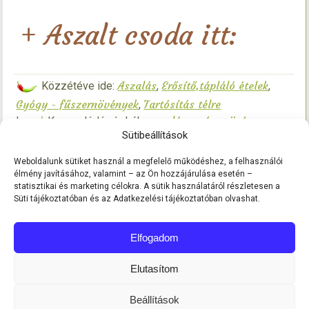
+ Aszalt csoda itt:
Aszalás
Erősítő,tápláló ételek
Közzétéve ide:
,
,
Gyógy - fűszernövények
Tartósítás télre
,
aszalás
gyógynövény
|
Kapcsolódó címkék:
,
,
Sütibeállítások
zeller
zöldfűszerek
zöldség
zöldségek
Szóljon
,
,
,
|
hozzá!
Weboldalunk sütiket használ a megfelelő működéshez, a felhasználói
élmény javításához, valamint – az Ön hozzájárulása esetén –
statisztikai és marketing célokra. A sütik használatáról részletesen a
Süti tájékoztatóban és az Adatkezelési tájékoztatóban olvashat.
Elfogadom
Elutasítom
Beállítások