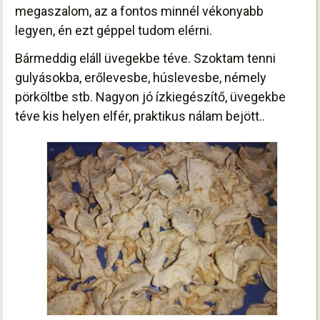
megaszalom, az a fontos minnél vékonyabb
legyen, én ezt géppel tudom elérni.
Bármeddig eláll üvegekbe téve. Szoktam tenni
gulyásokba, erőlevesbe, húslevesbe, némely
pörköltbe stb. Nagyon jó ízkiegészítő, üvegekbe
téve kis helyen elfér, praktikus nálam bejött..