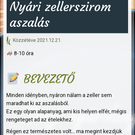
Nyári zellerszirom
aszalás
Közzétéve
2021.12.21.
8-10 óra
BEVEZETŐ
Minden idényben, nyáron nálam a zeller sem
maradhat ki az aszalásból.
Ez egy olyan alapanyag, ami kis helyen elfér, mégis
rengeteget ad az ételekhez.
Régen ez természetes volt… ma megint kezdjük