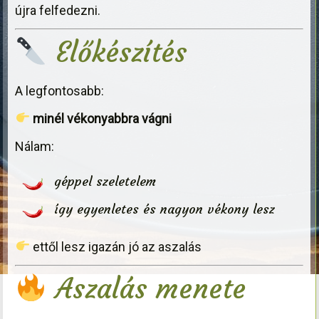
újra felfedezni.
Előkészítés
A legfontosabb:
minél vékonyabbra vágni
Nálam:
géppel szeletelem
így egyenletes és nagyon vékony lesz
ettől lesz igazán jó az aszalás
Aszalás menete