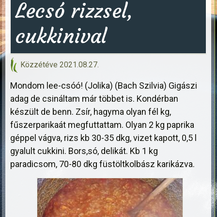
Lecsó rizzsel,
cukkinival
Közzétéve
2021.08.27.
Mondom lee-csóó! (Jolika) (Bach Szilvia) Gigászi
adag de csináltam már többet is. Kondérban
készült de benn. Zsír, hagyma olyan fél kg,
fűszerparikaát megfuttattam. Olyan 2 kg paprika
géppel vágva, rizs kb 30-35 dkg, vizet kapott, 0,5 l
gyalult cukkini. Bors,só, delikát. Kb 1 kg
paradicsom, 70-80 dkg füstöltkolbász karikázva.