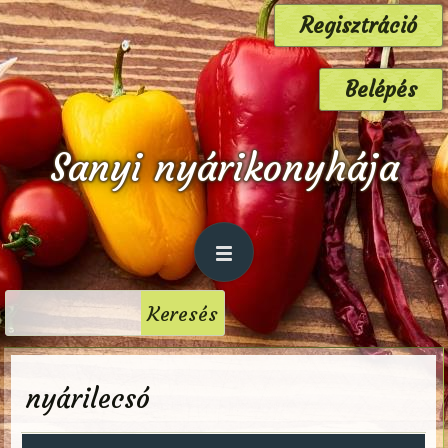
Regisztráció
Belépés
Sanyi nyárikonyhája
nyárilecsó