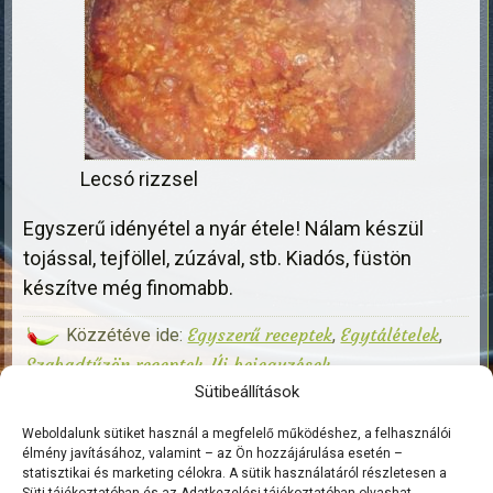
Lecsó rizzsel
Egyszerű idényétel a nyár étele! Nálam készül
tojással, tejföllel, zúzával, stb. Kiadós, füstön
készítve még finomabb.
Egyszerű receptek
Egytálételek
Közzétéve ide:
,
,
Szabadtűzön receptek
Új bejegyzések
,
cukkini
lecsó
nyárilecsó
|
Kapcsolódó címkék:
,
,
|
Sütibeállítások
Szóljon hozzá!
Weboldalunk sütiket használ a megfelelő működéshez, a felhasználói
élmény javításához, valamint – az Ön hozzájárulása esetén –
statisztikai és marketing célokra. A sütik használatáról részletesen a