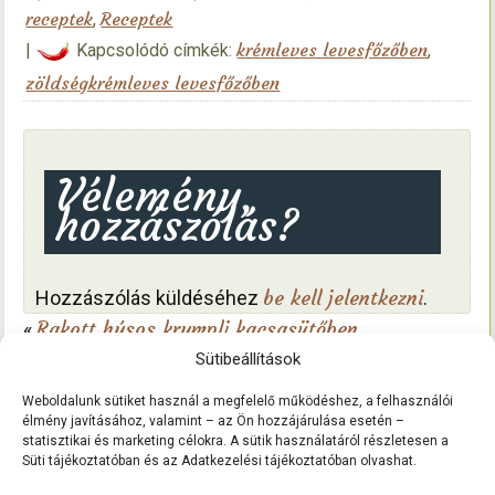
receptek
Receptek
,
krémleves levesfőzőben
|
Kapcsolódó címkék:
,
zöldségkrémleves levesfőzőben
Vélemény,
hozzászólás?
be kell jelentkezni
Hozzászólás küldéséhez
.
Rakott húsos krumpli kacsasütőben
«
Spagettiszósz, pizzakrém, – melyik
Sütibeállítások
paradicsomból
»
Weboldalunk sütiket használ a megfelelő működéshez, a felhasználói
élmény javításához, valamint – az Ön hozzájárulása esetén –
statisztikai és marketing célokra. A sütik használatáról részletesen a
Süti tájékoztatóban és az Adatkezelési tájékoztatóban olvashat.