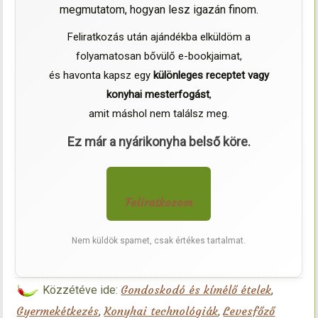
megmutatom, hogyan lesz igazán finom.
Feliratkozás után ajándékba elküldöm a
folyamatosan bővülő e-bookjaimat,
és havonta kapsz egy
különleges receptet vagy
konyhai mesterfogást
,
amit máshol nem találsz meg.
Ez már a nyárikonyha belső köre.
Feliratkozom
Nem küldök spamet, csak értékes tartalmat.
Gondoskodó és kímélő ételek
Közzétéve ide:
,
Gyermekétkezés
Konyhai technológiák
Levesfőző
,
,