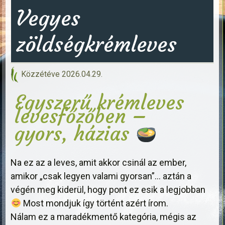
Vegyes
zöldségkrémleves
Közzétéve
2026.04.29.
Egyszerű krémleves
levesfőzőben –
gyors, házias
Na ez az a leves, amit akkor csinál az ember,
amikor „csak legyen valami gyorsan”… aztán a
végén meg kiderül, hogy pont ez esik a legjobban
Most mondjuk így történt azért írom.
Nálam ez a maradékmentő kategória, mégis az