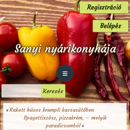
Regisztráció
Belépés
Sanyi nyárikonyhája
Rakott húsos krumpli kacsasütőben
«
Spagettiszósz, pizzakrém, – melyik
paradicsomból
»