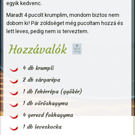
egyik kedvenc.
Maradt 4 pucolt krumplim, mondom biztos nem
dobom ki! Pár zöldséget még pucoltam hozzá és
lett leves, pedig nem is terveztem.
Hozzávalók
4 db krumpli
2 db sárgarépa
1 db fehérrépa (gyökér)
1 db vöröshagyma
4 gerezd fokhagyma
1 db leveskocka