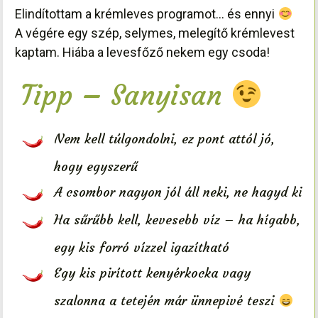
Elindítottam a krémleves programot… és ennyi
A végére egy szép, selymes, melegítő krémlevest
kaptam. Hiába a levesfőző nekem egy csoda!
Tipp – Sanyisan
Nem kell túlgondolni, ez pont attól jó,
hogy egyszerű
A csombor nagyon jól áll neki, ne hagyd ki
Ha sűrűbb kell, kevesebb víz – ha hígabb,
egy kis forró vízzel igazítható
Egy kis pirított kenyérkocka vagy
szalonna a tetején már ünnepivé teszi