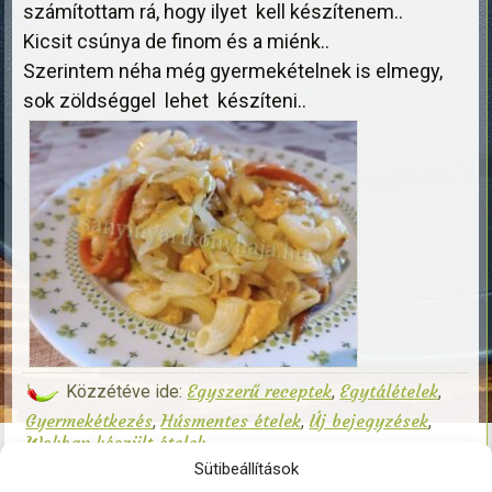
számítottam rá, hogy ilyet kell készítenem..
Kicsit csúnya de finom és a miénk..
Szerintem néha még gyermekételnek is elmegy,
sok zöldséggel lehet készíteni..
Egyszerű receptek
Egytálételek
Közzétéve ide:
,
,
Gyermekétkezés
Húsmentes ételek
Új bejegyzések
,
,
,
Wokban készült ételek
zöldséges párolt tészta
|
Kapcsolódó címkék:
|
Sütibeállítások