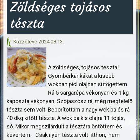
Zöldséges tojásos
tészta
Közzétéve
2024.08.13.
A zöldséges, tojásos tészta!
Gyömbérkarikákat a kisebb
wokban pici olajban sütögettem.
Rá 5 sárgarépa vékonyan és 1 kg
káposzta vékonyan. Szójaszósz rá, még megfelelő
tészta sem volt. Beborítottam a nagy wok ba és rá
40 dkg kifőtt tészta. A wok ba kis olajra 11 tojás,
só. Mikor megszilárdult a tésztára öntöttem és
kevertem. Csak ilyen tészta volt itthon, nem