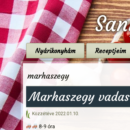
San
Nyárikonyhám
Receptjeim
marhaszegy
Marhaszegy vadas
Közzétéve
2022.01.10.
8-9 óra