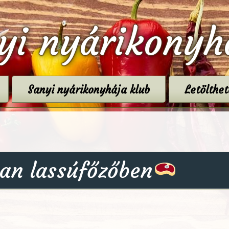
yi nyárikonyh
Sanyi nyárikonyhája klub
Letölthe
an lassúfőzőben