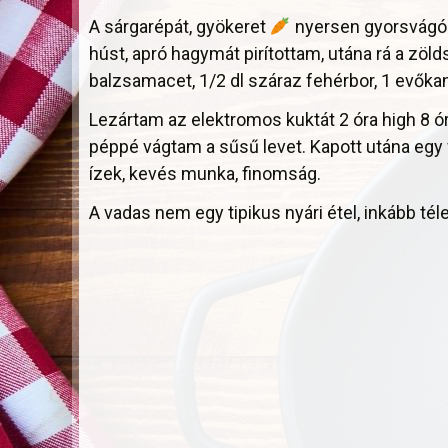
A sárgarépát, gyökeret
nyersen gyorsvágó
húst, apró hagymát pirítottam, utána rá a zöl
balzsamacet, 1/2 dl száraz fehérbor, 1 evőka
Lezártam az elektromos kuktát 2 óra high 8 ór
péppé vágtam a sűsű levet. Kapott utána egy 
ízek, kevés munka, finomság.
A vadas nem egy tipikus nyári étel, inkább tél