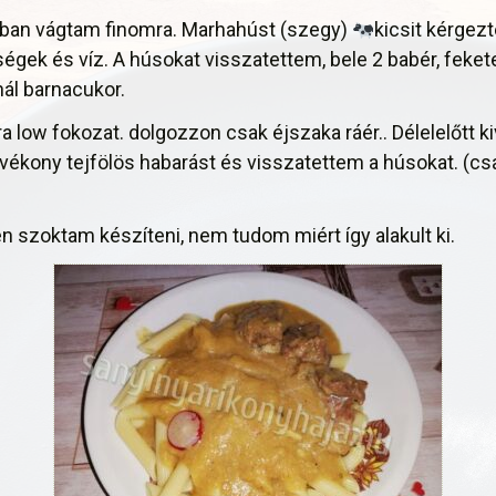
ban vágtam finomra. Marhahúst (szegy)
kicsit kérgez
dségek és víz. A húsokat visszatettem, bele 2 babér, fek
nál barnacukor.
a low fokozat. dolgozzon csak éjszaka ráér.. Délelelőtt k
vékony tejfölös habarást és visszatettem a húsokat. (cs
en szoktam készíteni, nem tudom miért így alakult ki.