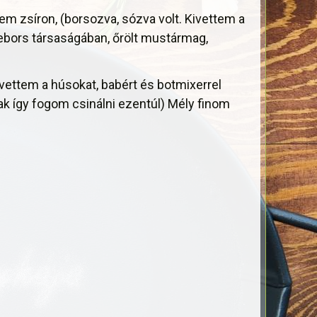
tem zsíron, (borsozva, sózva volt. Kivettem a
etebors társaságában, őrölt mustármag,
ivettem a húsokat, babért és botmixerrel
ak így fogom csinálni ezentúl) Mély finom