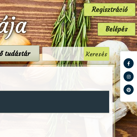
Regisztráció
ája
Belépés
tő tudástár