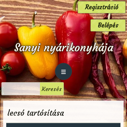
Regisztráció
Belépés
Sanyi nyárikonyhája
lecsó tartósítása