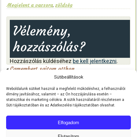
Megjelent a vacsora
zöldség
,
Vélemény,
hozzászólás?
Hozzászólás küldéséhez
be kell jelentkezni
.
Camembert sajtom otthon
«
Bajor krumpli télire – fűszeres, savanykás
Sütibeállítások
körettel
»
Weboldalunk sütiket használ a megfelelő működéshez, a felhasználói
élmény javításához, valamint – az Ön hozzájárulása esetén –
statisztikai és marketing célokra. A sütik használatáról részletesen a
Süti tájékoztatóban és az Adatkezelési tájékoztatóban olvashat.
Elfogadom
Elutasítom