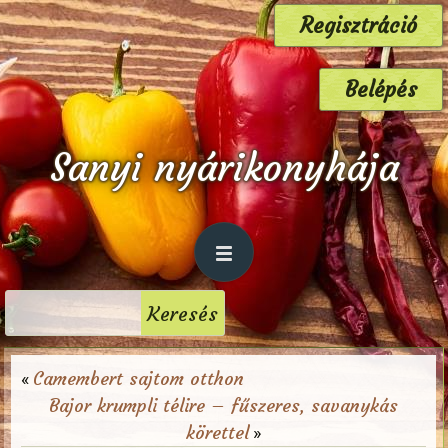
Regisztráció
Belépés
Sanyi nyárikonyhája
Camembert sajtom otthon
«
Bajor krumpli télire – fűszeres, savanykás
körettel
»