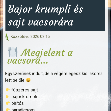
Bajor krumpli és
sajt vacsorára
Közzétéve
2026.02.15.
Megjelent a
vacsora…
Egyszerűnek indult, de a végére egész kis lakoma
lett belőle
fűszeres sajt
bajor krumpli
pirítós
paradicsom