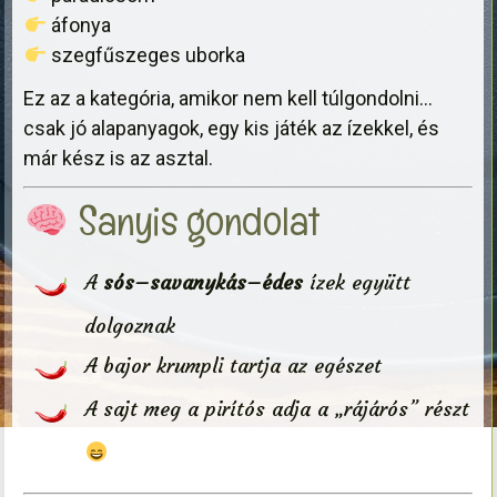
áfonya
szegfűszeges uborka
Ez az a kategória, amikor nem kell túlgondolni…
csak jó alapanyagok, egy kis játék az ízekkel, és
már kész is az asztal.
Sanyis gondolat
A
sós–savanykás–édes
ízek együtt
dolgoznak
A bajor krumpli tartja az egészet
A sajt meg a pirítós adja a „rájárós” részt