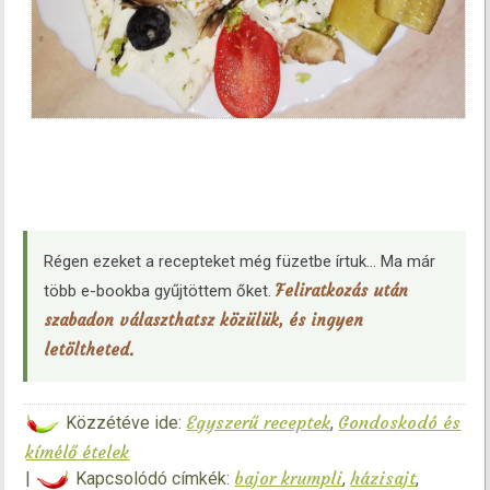
Régen ezeket a recepteket még füzetbe írtuk… Ma már
Feliratkozás után
több e-bookba gyűjtöttem őket.
szabadon választhatsz közülük, és ingyen
letöltheted.
Egyszerű receptek
Gondoskodó és
Közzétéve ide:
,
kímélő ételek
bajor krumpli
házisajt
|
Kapcsolódó címkék:
,
,