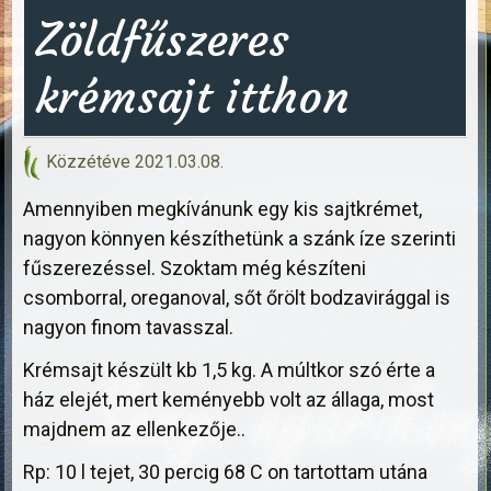
Zöldfűszeres
krémsajt itthon
Közzétéve
2021.03.08.
Amennyiben megkívánunk egy kis sajtkrémet,
nagyon könnyen készíthetünk a szánk íze szerinti
fűszerezéssel. Szoktam még készíteni
csomborral, oreganoval, sőt őrölt bodzavirággal is
nagyon finom tavasszal.
Krémsajt készült kb 1,5 kg. A múltkor szó érte a
ház elejét, mert keményebb volt az állaga, most
majdnem az ellenkezője..
Rp: 10 l tejet, 30 percig 68 C on tartottam utána