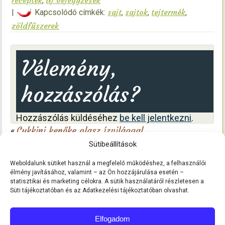
,
sajt
sajtok
tejtermék
|
Kapcsolódó címkék:
,
,
,
zöldfűszerek
Vélemény,
hozzászólás?
Hozzászólás küldéséhez
be kell jelentkezni
.
Cukkini kenőke olasz ízvilággal
«
BBQ ízesítésű sajtom ahogyan most készítettem
Sütibeállítások
»
Weboldalunk sütiket használ a megfelelő működéshez, a felhasználói
élmény javításához, valamint – az Ön hozzájárulása esetén –
statisztikai és marketing célokra. A sütik használatáról részletesen a
Süti tájékoztatóban és az Adatkezelési tájékoztatóban olvashat.
Elfogadom