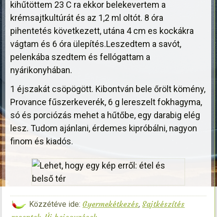
kihűtöttem 23 C ra ekkor belekevertem a
krémsajtkultúrát és az 1,2 ml oltót. 8 óra
pihentetés következett, utána 4 cm es kockákra
vágtam és 6 óra ülepítés.Leszedtem a savót,
pelenkába szedtem és fellógattam a
nyárikonyhában.
1 éjszakát csöpögött. Kibontván bele őrölt kömény,
Provance fűszerkeverék, 6 g lereszelt fokhagyma,
só és porciózás mehet a hűtőbe, egy darabig elég
lesz. Tudom ajánlani, érdemes kipróbálni, nagyon
finom és kiadós.
Gyermekétkezés
Sajtkészítés
Közzétéve ide:
,
receptek
Új bejegyzések