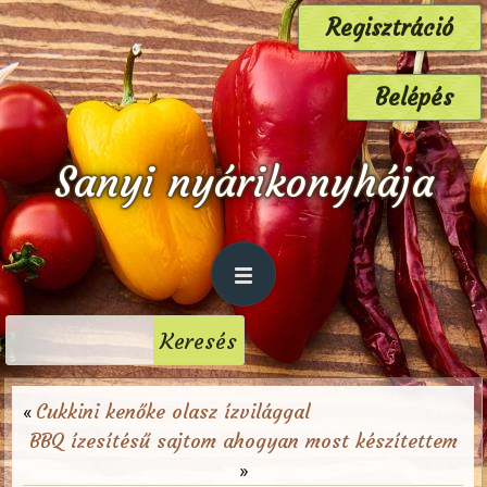
Regisztráció
Belépés
Sanyi nyárikonyhája
Cukkini kenőke olasz ízvilággal
«
BBQ ízesítésű sajtom ahogyan most készítettem
»