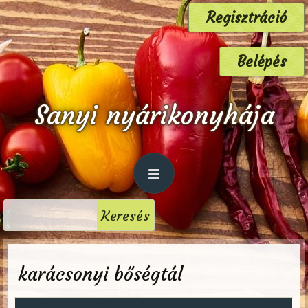
Regisztráció
Belépés
Sanyi nyárikonyhája
karácsonyi bőségtál