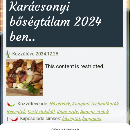
Karácsonyi
bőségtálam 2024
ben..
Közzétéve
2024.12.28.
This content is restricted.
Húsételek
Konyhai technológiák
Közzétéve ide:
,
,
Receptek
Sertéshúsból
Sous vide
Ünnepi ételek
,
,
,
bőségtál
hagymás
|
Kapcsolódó címkék:
,
lencsesaláta
karácsonyi bőségtál
karácsonyi ebéd
,
,
,