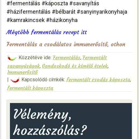
#fermentálás #káposzta #savanyítás
#házifermentálás #bélbarát #sanyinyarikonyhaja
#kamrakincsek #házikonyha
Mégtöbb fermentálás recept itt
Fermentálás a csodálatos immunerősítő, othon
Fermentálás
Fermentált
Közzétéve ide:
,
savanyúságok
Gondoskodó és kímélő ételek
,
,
Immunerősítő
fermentált csodás káposzta
|
Kapcsolódó címkék:
,
fermentált káposzta
Vélemény,
hozzászólás?