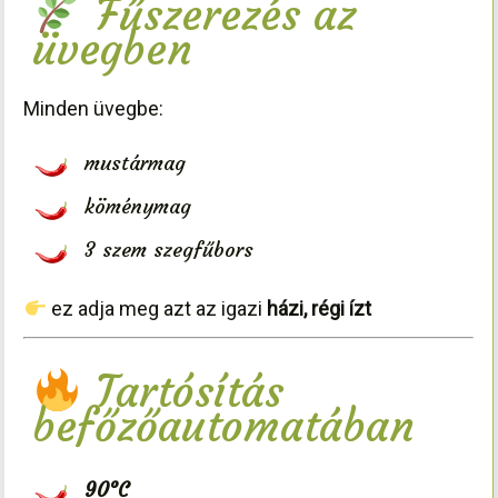
Fűszerezés az
üvegben
Minden üvegbe:
mustármag
köménymag
3 szem szegfűbors
ez adja meg azt az igazi
házi, régi ízt
Tartósítás
befőzőautomatában
90°C