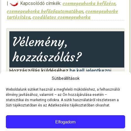
csemegeuborka befőzése
|
Kapcsolódó címkék:
,
csemegeuborka befőzőautomatában
csemegeuborke
,
tartósítása
csodálatos csemegeuborka
,
Vélemény,
hozzászólás?
Hozzászólás küldéséhez
be kell jelentkezni
.
A katángkóró csodálatos hatásai!
«
Sütibeállítások
Zöldbab tartósítása befőzőautomatával
»
Weboldalunk sütiket használ a megfelelő működéshez, a felhasználói
élmény javításához, valamint – az Ön hozzájárulása esetén –
statisztikai és marketing célokra. A sütik használatáról részletesen a
Süti tájékoztatóban és az Adatkezelési tájékoztatóban olvashat.
Elfogadom