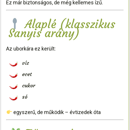
Ez már biztonságos, de még kellemes ízű.
Alaplé (klasszikus
Sanyis arány)
Az uborkára ez került:
víz
ecet
cukor
só
egyszerű, de működik – évtizedek óta