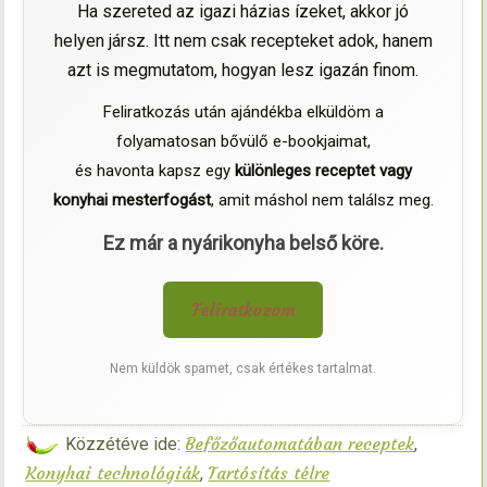
Ha szereted az igazi házias ízeket, akkor jó
helyen jársz. Itt nem csak recepteket adok, hanem
azt is megmutatom, hogyan lesz igazán finom.
Feliratkozás után ajándékba elküldöm a
folyamatosan bővülő e-bookjaimat,
és havonta kapsz egy
különleges receptet vagy
konyhai mesterfogást
, amit máshol nem találsz meg.
Ez már a nyárikonyha belső köre.
Feliratkozom
Nem küldök spamet, csak értékes tartalmat.
Befőzőautomatában receptek
Közzétéve ide:
,
Konyhai technológiák
Tartósítás télre
,