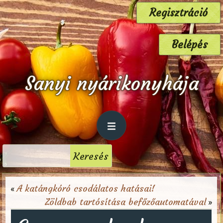
Regisztráció
Belépés
Sanyi nyárikonyhája
A katángkóró csodálatos hatásai!
«
Zöldbab tartósítása befőzőautomatával
»