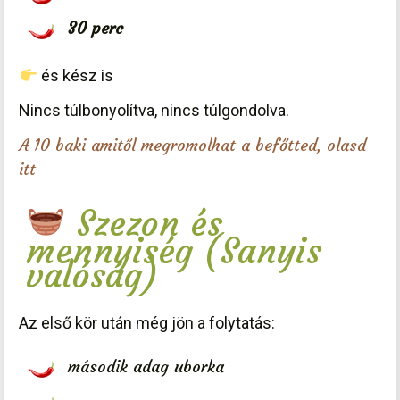
30 perc
és kész is
Nincs túlbonyolítva, nincs túlgondolva.
A 10 baki amitől megromolhat a befőtted, olasd
itt
Szezon és
mennyiség (Sanyis
valóság)
Az első kör után még jön a folytatás:
második adag uborka