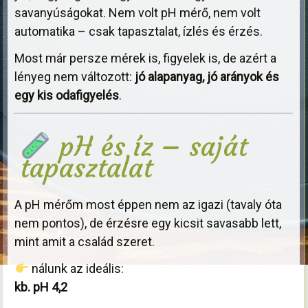
savanyúságokat. Nem volt pH mérő, nem volt
automatika – csak tapasztalat, ízlés és érzés.
Most már persze mérek is, figyelek is, de azért a
lényeg nem változott:
jó alapanyag, jó arányok és
egy kis odafigyelés
.
pH és íz – saját
tapasztalat
A pH mérőm most éppen nem az igazi (tavaly óta
nem pontos), de érzésre egy kicsit savasabb lett,
mint amit a család szeret.
nálunk az ideális:
kb. pH 4,2