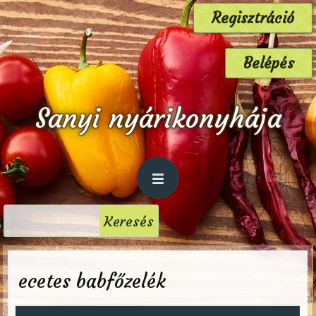
Regisztráció
Belépés
Sanyi nyárikonyhája
ecetes babfőzelék