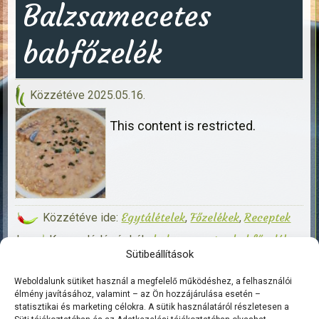
Balzsamecetes
babfőzelék
Közzétéve
2025.05.16.
This content is restricted.
Egytálételek
Főzelékek
Receptek
Közzétéve ide:
,
,
balzsamecetes babfőzelék
|
Kapcsolódó címkék:
,
Sütibeállítások
ecetes babfőzelék
Regisztráltaknak
Szóljon
,
|
hozzá!
Weboldalunk sütiket használ a megfelelő működéshez, a felhasználói
élmény javításához, valamint – az Ön hozzájárulása esetén –
statisztikai és marketing célokra. A sütik használatáról részletesen a