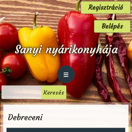
Regisztráció
Belépés
Sanyi nyárikonyhája
Debreceni