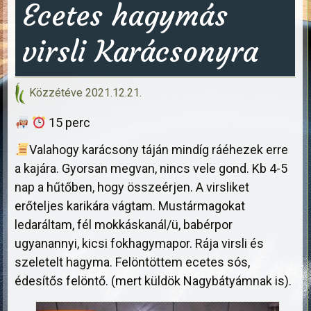
Ecetes hagymás
virsli Karácsonyra
Közzétéve
2021.12.21.
15 perc
Valahogy karácsony táján mindíg ráéhezek erre
a kajára. Gyorsan megvan, nincs vele gond. Kb 4-5
nap a hűtőben, hogy összeérjen. A virsliket
erőteljes karikára vágtam. Mustármagokat
ledaráltam, fél mokkáskanál/ü, babérpor
ugyanannyi, kicsi fokhagymapor. Rája virsli és
szeletelt hagyma. Felöntöttem ecetes sós,
édesítős felöntő. (mert küldök Nagybátyámnak is).