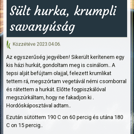
Sült hurka, krumpli
savanyúság
Közzétéve
2023.04.06.
Az egyszerűség jegyében! Sikerült kerítenem egy
kis házi hurkát, gondoltam meg is csinálom.. A
tepsi alját befújtam olajjal, felezett krumlikat
tettem rá, megszórtam vegetávál némi csomborral
és rátettem a hurkát. Előtte fogpiszkálóval
megszúrkáltam, hogy ne fakadjon ki .
Hordóskáposztával adtam..
Ezután sütöttem 190 C on 60 percig és utána 180
C on 15 percig..