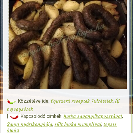
Egyszerű receptek
Húsételek
Új
Közzétéve ide:
,
,
bejegyzések
hurka savanyúkáposztával
|
Kapcsolódó címkék:
,
Sanyi nyárikonyhája
sült hurka krumplival
tepsis
,
,
hurka