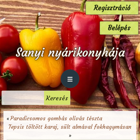
Regisztráció
Belépés
Sanyi nyárikonyhája
Paradicsomos gombás olívás tészta
«
Tepsis töltött karaj, sült almával fokhagymásan
»