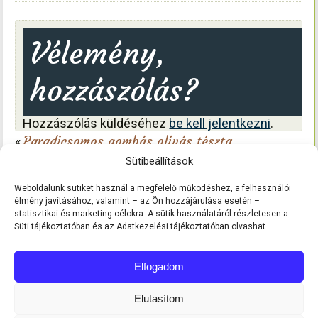
Vélemény,
hozzászólás?
Hozzászólás küldéséhez
be kell jelentkezni
.
Paradicsomos gombás olívás tészta
«
Tepsis töltött karaj, sült almával fokhagymásan
Sütibeállítások
»
Weboldalunk sütiket használ a megfelelő működéshez, a felhasználói
élmény javításához, valamint – az Ön hozzájárulása esetén –
statisztikai és marketing célokra. A sütik használatáról részletesen a
Süti tájékoztatóban és az Adatkezelési tájékoztatóban olvashat.
Elfogadom
Elutasítom