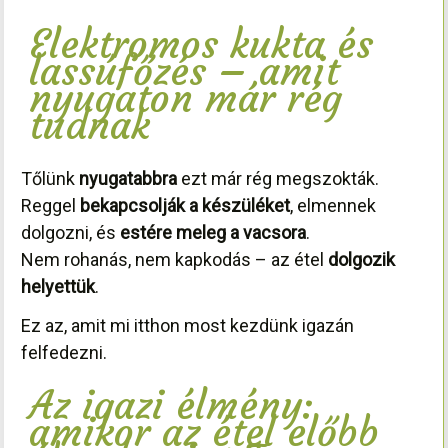
Elektromos kukta és
lassúfőzés – amit
nyugaton már rég
tudnak
Tőlünk
nyugatabbra
ezt már rég megszokták.
Reggel
bekapcsolják a készüléket
, elmennek
dolgozni, és
estére meleg a vacsora
.
Nem rohanás, nem kapkodás – az étel
dolgozik
helyettük
.
Ez az, amit mi itthon most kezdünk igazán
felfedezni.
Az igazi élmény:
amikor az étel előbb