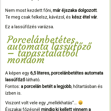
Nem most kezdett főni,
már éjszaka dolgozott
.
Te meg csak felkelsz, kávézol, és
kész étel vár
.
Ez a lassúfőzés varázsa.
Porcelánbetétes
automata lassúfőző
– tapasztalatból
mondom
A képen egy
6,5 literes, porcelánbetétes automata
lassúfőző
látható.
Fontos:
a porcelán betét a legjobb
, hőtartásban és
ízben is.
Viszont volt vele egy „mellékhatás”…
Éjszakai főzésnél
mindig ki kellett vinnem a