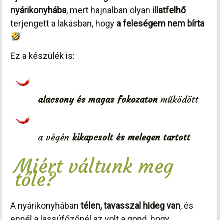
nyárikonyhába
, mert hajnalban olyan
illatfelhő
terjengett a lakásban, hogy
a feleségem nem bírta
Ez a készülék is:
alacsony és magas fokozaton
működött
a végén
kikapcsolt és melegen tartott
Miért váltunk meg
tőle?
A nyárikonyhában
télen, tavasszal hideg van
, és
ennél a lassúfőzőnél az volt a gond, hogy