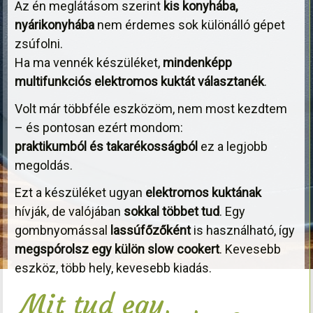
Az én meglátásom szerint
kis konyhába,
nyárikonyhába
nem érdemes sok különálló gépet
zsúfolni.
Ha ma vennék készüléket,
mindenképp
multifunkciós elektromos kuktát választanék
.
Volt már többféle eszközöm, nem most kezdtem
– és pontosan ezért mondom:
praktikumból és takarékosságból
ez a legjobb
megoldás.
Ezt a készüléket ugyan
elektromos kuktának
hívják, de valójában
sokkal többet tud
. Egy
gombnyomással
lassúfőzőként
is használható, így
megspórolsz egy külön slow cookert
. Kevesebb
eszköz, több hely, kevesebb kiadás.
Mit tud egy