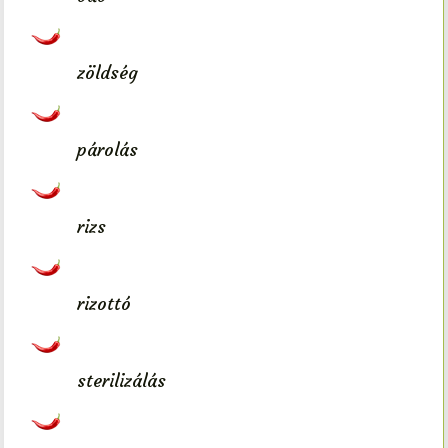
zöldség
párolás
rizs
rizottó
sterilizálás