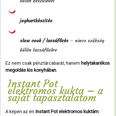
külön készüléket
joghurtkészítés
slow cook / lassúfőzés
– nincs szükség
külön lassúfőzőre
Ez nem csak pénztárcabarát, hanem
helytakarékos
megoldás kis konyhában
.
Instant Pot
elektromos kukta – a
saját tapasztalatom
A képen az én
Instant Pot elektromos kuktám