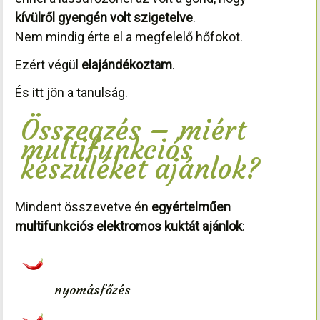
kívülről gyengén volt szigetelve
.
Nem mindig érte el a megfelelő hőfokot.
Ezért végül
elajándékoztam
.
És itt jön a tanulság.
Összegzés – miért
multifunkciós
készüléket ajánlok?
Mindent összevetve én
egyértelműen
multifunkciós elektromos kuktát ajánlok
:
nyomásfőzés