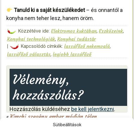
Tanuld ki a saját készülékedet
– és onnantól a
konyha nem teher lesz, hanem öröm.
Elektromos kuktában
Eszközeink
Közzétéve ide:
,
,
Konyhai technológiák
Konyhai tudástár
,
lassúfőző nekemvaló
|
Kapcsolódó címkék:
,
lassúfőző választás
legjobb lassúfőző
,
Vélemény,
hozzászólás?
Hozzászólás küldéséhez
be kell jelentkezni
.
Kimchi szegény ember módján télen
«
Káposztás bab füstölt csülökkel, házikolbásszal
Sütibeállítások
Sanyi módra
»