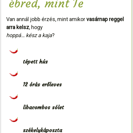
ébred, mint Te
Van annál jobb érzés, mint amikor
vasárnap reggel
arra kelsz
, hogy
hoppá… kész a kaja
?
tépett hús
12 órás erőleves
libacombos sólet
székelykáposzta