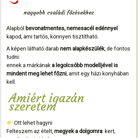
nagyobb családi főzésekhez
Alapból
bevonatmentes, nemesacél edénnyel
kapod, ami tartós, könnyen tisztítható.
A képen látható darab
nem alapkészülék
, de fontos
tudni:
ennek a márkának
a legolcsóbb modelljével is
mindent meg lehet főzni
, amit egy házi konyhában
kell.
Amiért igazán
szeretem
Ott lehet hagyni
Felteszem az ételt,
megyek a dolgomra
: kert,