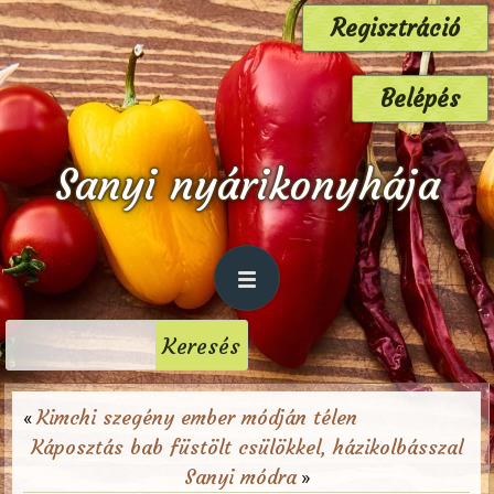
Regisztráció
Belépés
Sanyi nyárikonyhája
Kimchi szegény ember módján télen
«
Káposztás bab füstölt csülökkel, házikolbásszal
Sanyi módra
»