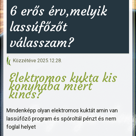
6 erős érv,melyik
lassúfőzőt
válasszam?
Közzétéve
2025.12.28.
Elektromos kukta kis
konyhába miért
kincs?
Mindenképp olyan elektromos kuktát amin van
lassúfőző program és spóroltál pénzt és nem
foglal helyet