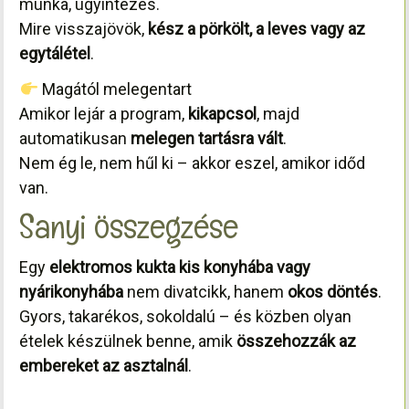
munka, ügyintézés.
Mire visszajövök,
kész a pörkölt, a leves vagy az
egytálétel
.
Magától melegentart
Amikor lejár a program,
kikapcsol
, majd
automatikusan
melegen tartásra vált
.
Nem ég le, nem hűl ki – akkor eszel, amikor időd
van.
Sanyi összegzése
Egy
elektromos kukta kis konyhába vagy
nyárikonyhába
nem divatcikk, hanem
okos döntés
.
Gyors, takarékos, sokoldalú – és közben olyan
ételek készülnek benne, amik
összehozzák az
embereket az asztalnál
.