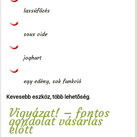
lassúfőzés
sous vide
joghurt
egy edény, sok funkció
Kevesebb eszköz, több lehetőség.
Vigyázat! – fontos
gondolat vásárlás
előtt