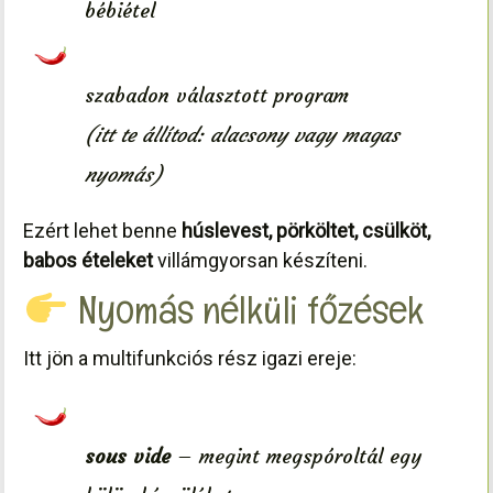
bébiétel
szabadon választott program
(itt te állítod: alacsony vagy magas
nyomás)
Ezért lehet benne
húslevest, pörköltet, csülköt,
babos ételeket
villámgyorsan készíteni.
Nyomás nélküli főzések
Itt jön a multifunkciós rész igazi ereje:
sous vide
– megint megspóroltál egy