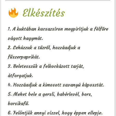
Elkészítés
A kuktában kacsazsíron megpirítjuk a félfőre
vágott hagymát.
Lehúzzuk a tűzről, hozzáadjuk a
fűszerpaprikát.
Beletesszük a felkockázott tarját,
átforgatjuk.
Hozzáadjuk a kimosott savanyú káposztát.
Mehet bele a gersli, babérlevél, bors,
borsikafű.
Felöntjük annyi vízzel, hogy éppen ellepje.