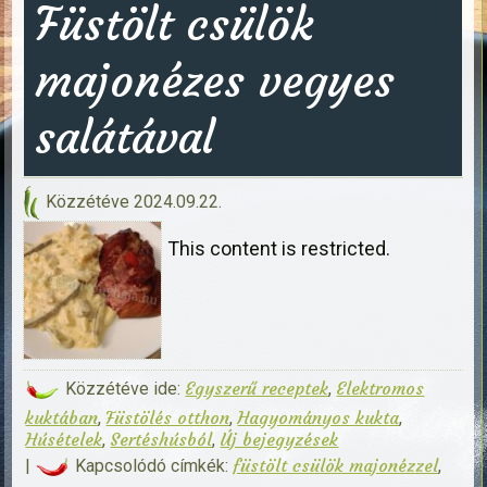
Füstölt csülök
majonézes vegyes
salátával
Közzétéve
2024.09.22.
This content is restricted.
Egyszerű receptek
Elektromos
Közzétéve ide:
,
kuktában
Füstölés otthon
Hagyományos kukta
,
,
,
Húsételek
Sertéshúsból
Új bejegyzések
,
,
füstölt csülök majonézzel
|
Kapcsolódó címkék:
,