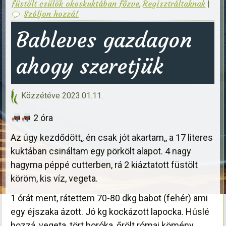
füstölt csülök okoskuktában főzve
Regisztráltaknak
,
|
Szóljon hozzá!
Bableves gazdagon
ahogy szeretjük
Közzétéve
2023.01.11.
2 óra
Az úgy kezdődött,, én csak jót akartam,, a 17 literes
kuktában csináltam egy pörkölt alapot. 4 nagy
hagyma péppé cutterben, rá 2 kiáztatott füstölt
köröm, kis víz, vegeta.
1 órát ment, rátettem 70-80 dkg babot (fehér) ami
egy éjszaka ázott. Jó kg kockázott lapocka. Húslé
hozzá, vegeta, tört boróka, őrölt római kömény.