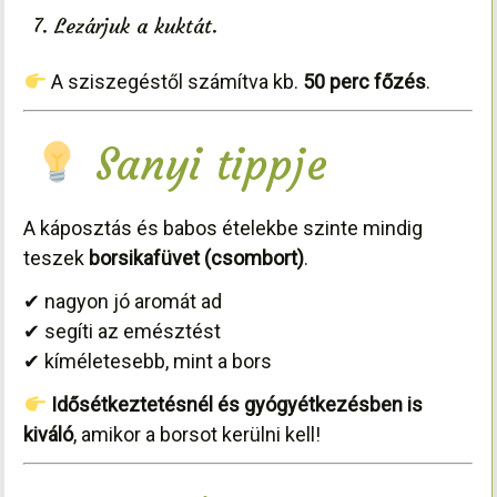
Lezárjuk a kuktát.
A sziszegéstől számítva kb.
50 perc főzés
.
Sanyi tippje
A káposztás és babos ételekbe szinte mindig
teszek
borsikafüvet (csombort)
.
✔ nagyon jó aromát ad
✔ segíti az emésztést
✔ kíméletesebb, mint a bors
Idősétkeztetésnél és gyógyétkezésben is
kiváló
, amikor a borsot kerülni kell!