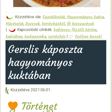
Egytálételek
Hagyományos kukta
Közzétéve ide:
,
,
Húsételek
Levesek
Sertéshúsból
Új bejegyzések
,
,
,
bableves
füstölt köröm
|
Kapcsolódó címkék:
,
,
kuktában
laskagomba
sertéshús
Szóljon hozzá!
,
,
|
Gerslis káposzta
hagyományos
kuktában
Közzétéve
2021.06.01.
Történet