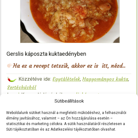
Gerslis káposzta kuktaedényben
Ha ez a recept tetszik, akkor ez is itt, nézd..
Egytálételek
Hagyományos kukta
Közzétéve ide:
,
,
Sertéshúsból
gersliskáposzta
|
Kapcsolódó címkék:
,
Sütibeállítások
húsoskáposzta gyorsan
húsoskáposzta kuktában
,
|
Szóljon hozzá!
Weboldalunk sütiket használ a megfelelő működéshez, a felhasználói
élmény javításához, valamint – az Ön hozzájárulása esetén –
statisztikai és marketing célokra. A sütik használatáról részletesen a
Süti tájékoztatóban és az Adatkezelési tájékoztatóban olvashat.