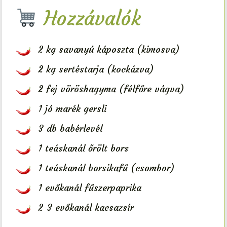
Hozzávalók
2 kg savanyú káposzta (kimosva)
2 kg sertéstarja (kockázva)
2 fej vöröshagyma (félfőre vágva)
1 jó marék gersli
3 db babérlevél
1 teáskanál őrölt bors
1 teáskanál borsikafű (csombor)
1 evőkanál fűszerpaprika
2-3 evőkanál kacsazsír