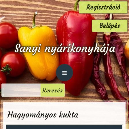
Regisztráció
Belépés
Sanyi nyárikonyhája
Hagyományos kukta