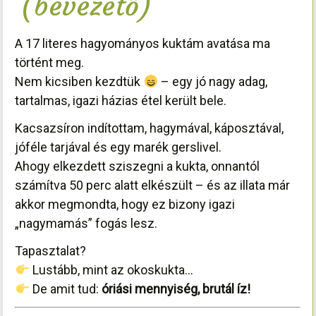
(bevezető)
A 17 literes hagyományos kuktám avatása ma
történt meg.
Nem kicsiben kezdtük
– egy jó nagy adag,
tartalmas, igazi házias étel került bele.
Kacsazsíron indítottam, hagymával, káposztával,
jóféle tarjával és egy marék gerslivel.
Ahogy elkezdett sziszegni a kukta, onnantól
számítva 50 perc alatt elkészült – és az illata már
akkor megmondta, hogy ez bizony igazi
„nagymamás” fogás lesz.
Tapasztalat?
Lustább, mint az okoskukta…
De amit tud:
óriási mennyiség, brutál íz!